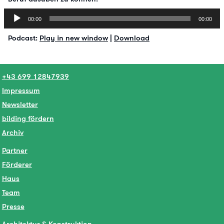
Audio-
00:00
00:00
Player
Podcast:
Play in new window
|
Download
+43 699 12847939
Impressum
Newsletter
bilding fördern
Archiv
Partner
Förderer
Haus
Team
Presse
Architektur & Konstruktion