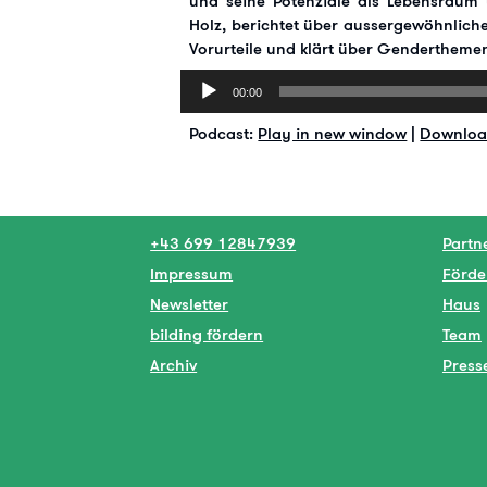
und seine Potenziale als Lebensraum 
Holz, berichtet über aussergewöhnliche
Vorurteile und klärt über Gendertheme
Audio-
00:00
Player
Podcast:
Play in new window
|
Downlo
+43 699 12847939
Partn
Impressum
Förde
Newsletter
Haus
bilding fördern
Team
Archiv
Press