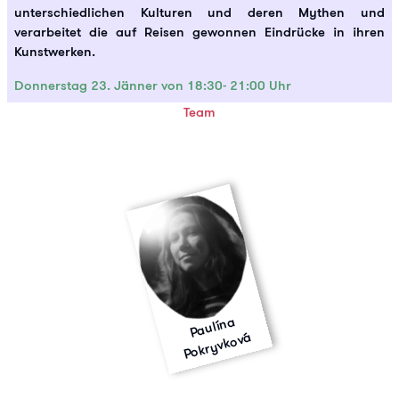
unterschiedlichen Kulturen und deren Mythen und
verarbeitet die auf Reisen gewonnen Eindrücke in ihren
Kunstwerken.
Donnerstag 23. Jänner von 18:30- 21:00 Uhr
Team
P
a
ulí
n
a
P
okr
yvk
ov
á