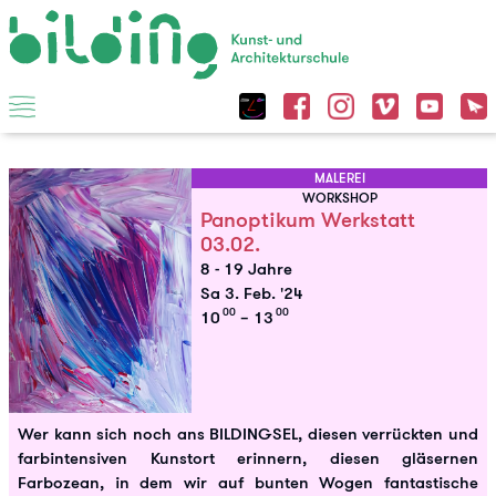
MALEREI
WORKSHOP
Panoptikum Werkstatt
03.02.
8 - 19 Jahre
Sa 3. Feb. '24
00
00
10
– 13
Wer kann sich noch ans BILDINGSEL, diesen verrückten und
farbintensiven Kunstort erinnern, diesen gläsernen
Farbozean, in dem wir auf bunten Wogen fantastische