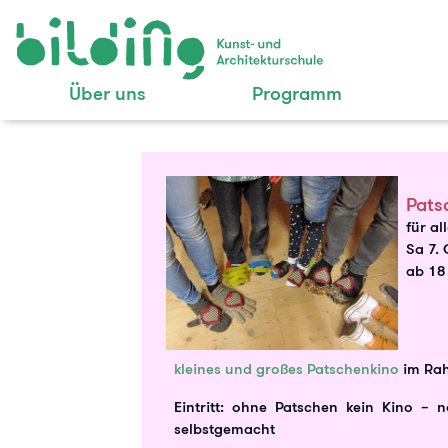
Über uns
Programm
Pats
für al
Sa 7. 
ab 18
kleines und großes Patschenkino
im Ra
Eintritt: ohne Patschen kein Kino – n
selbstgemacht