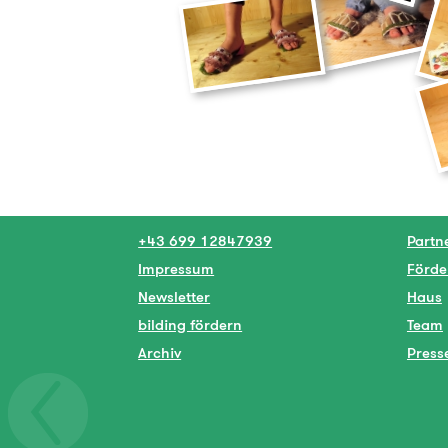
+43 699 12847939
Partn
Impressum
Förde
Newsletter
Haus
bilding fördern
Team
Archiv
Press