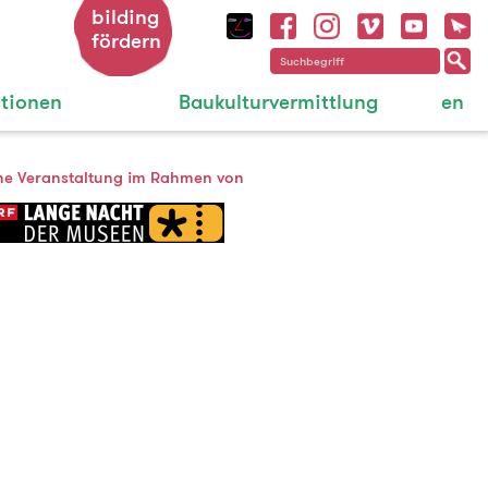
bilding
fördern
ationen
Baukulturvermittlung
en
ne Veranstaltung im Rahmen von