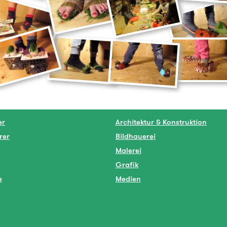
er
Architektur & Konstruktion
rer
Bildhauerei
Malerei
Grafik
e
Medien