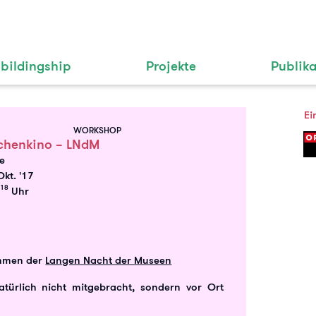
bildingship
Projekte
Publik
Ei
WORKSHOP
chenkino – LNdM
le
Okt. '17
18
Uhr
hmen der
Langen Nacht der Museen
atürlich nicht mitgebracht, sondern vor Ort