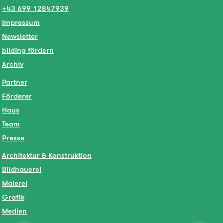
+43 699 12847939
Impressum
Newsletter
bilding fördern
Archiv
Partner
Förderer
Haus
Team
Presse
Architektur & Konstruktion
Bildhauerei
Malerei
Grafik
Medien