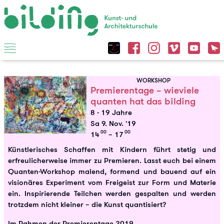
WORKSHOP
Premierentage – wieviele
quanten hat das bilding
8 - 19 Jahre
Sa 9. Nov. '19
00
00
14
– 17
Künstlerisches Schaffen mit Kindern führt stetig und
erfreulicherweise immer zu Premieren. Lasst euch bei einem
Quanten-Workshop malend, formend und bauend auf ein
visionäres Experiment vom Freigeist zur Form und Materie
ein. Inspirierende Teilchen werden gespalten und werden
trotzdem nicht kleiner – die Kunst quantisiert?
Im Rahmen der
Premierentage 2019