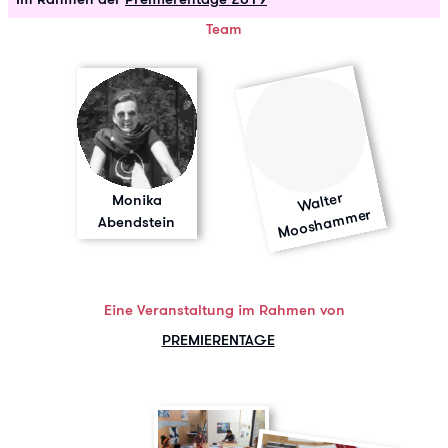
Team
Walter
Moosha
m
Monika
mer
Abendstein
Eine Veranstaltung im Rahmen von
PREMIERENTAGE