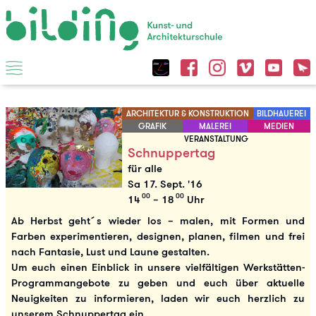
ARCHITEKTUR & KONSTRUKTION
BILDHAUEREI
GRAFIK
MALEREI
MEDIEN
VERANSTALTUNG
Schnuppertag
für alle
Sa 17. Sept. '16
00
00
14
– 18
Uhr
Ab Herbst geht´s wieder los – malen, mit Formen und
Farben experimentieren, designen, planen, filmen und frei
nach Fantasie, Lust und Laune gestalten.
Um euch einen Einblick in unsere vielfältigen Werkstätten-
Programmangebote zu geben und euch über aktuelle
Neuigkeiten zu informieren, laden wir euch herzlich zu
unserem Schnuppertag ein.