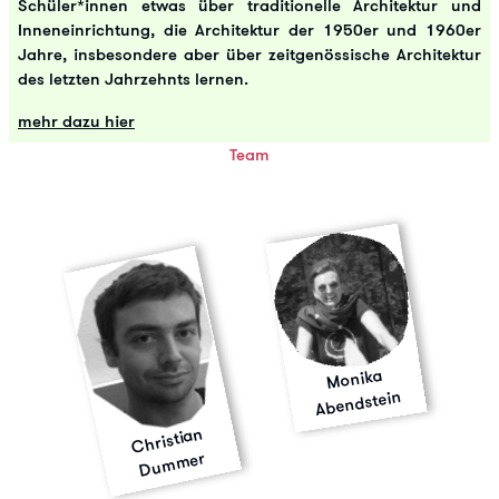
Schüler*innen etwas über traditionelle Architektur und
Inneneinrichtung, die Architektur der 1950er und 1960er
Jahre, insbesondere aber über zeitgenössische Architektur
des letzten Jahrzehnts lernen.
mehr dazu hier
Team
Monika
Abendstein
Christian
Du
m
mer