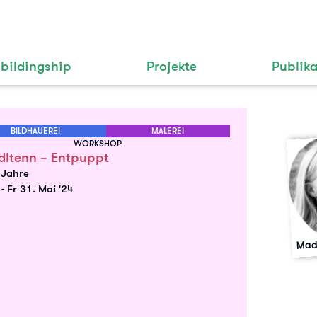
bildingship
Projekte
Publik
BILDHAUEREI
MALEREI
WORKSHOP
dltenn – Entpuppt
 Jahre
.
-
Fr 31. Mai '24
Mad