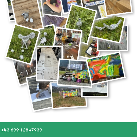
+43 699 12847939