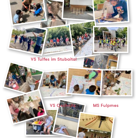
VS Tulfes im Stubaital
VS Gschnitz
MS Fulpmes