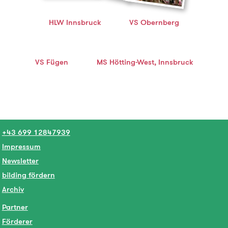
HLW Innsbruck
VS Obernberg
VS Fügen
MS Hötting-West, Innsbruck
+43 699 12847939
Impressum
Newsletter
bilding fördern
Archiv
Partner
Förderer