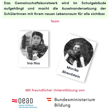
Das Gemeinschaftskunstwerk wird im Schulgebäude
aufgehängt und macht die Auseinandersetzung der
SchülerInnen mit ihrem neuen Lebensraum für alle sichtbar.
Team
Ina Hsu
M
o
n
ik
a
b
e
n
d
s
te
A
in
Mit freundlicher Unterstützung von