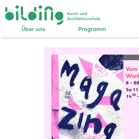
Über uns
Programm
Vom 
Work
8 – 8
Sa 11.
00
14
–