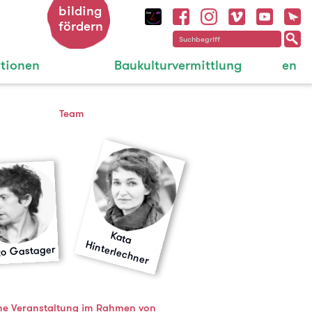
bilding
fördern
ationen
Baukulturvermittlung
en
Team
K
a
ta
in
te
rle
c
h
n
e
H
r
o Gastager
ne Veranstaltung im Rahmen von