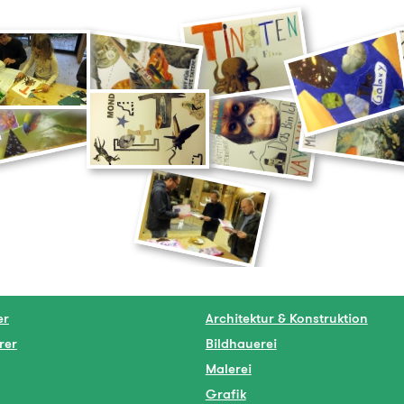
er
Architektur & Konstruktion
rer
Bildhauerei
Malerei
Grafik