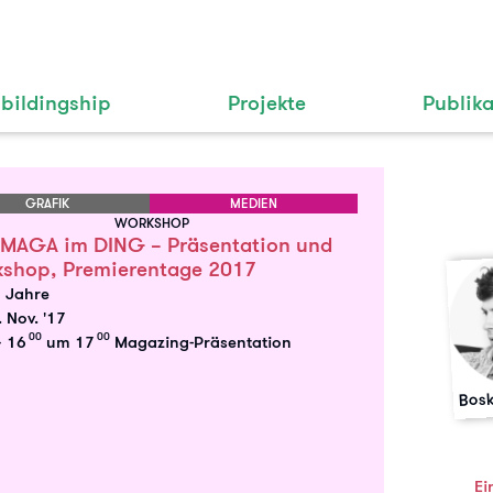
bildingship
Projekte
Publik
GRAFIK
MEDIEN
WORKSHOP
MAGA im DING – Präsentation und
shop, Premierentage 2017
8 Jahre
 Nov. '17
00
00
 16
um 17
Magazing-Präsentation
Bosk
Ei