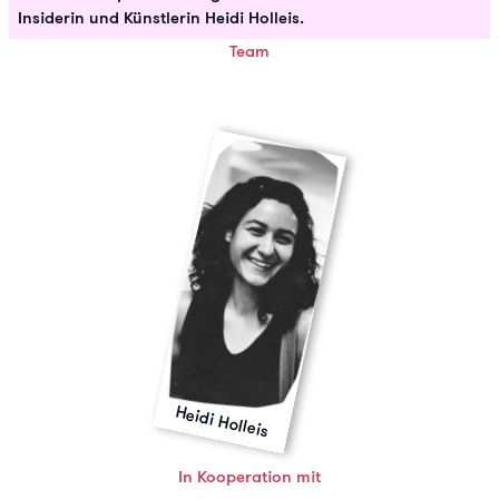
Insiderin und Künstlerin Heidi Holleis.
Team
Heidi Holleis
In Kooperation mit