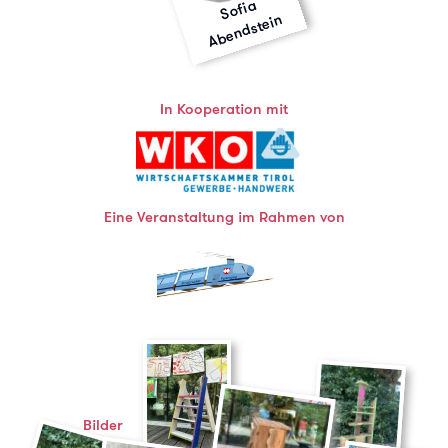
S
ofi
a
A
b
e
n
d
st
ei
n
In Kooperation mit
Eine Veranstaltung im Rahmen von
Bilder