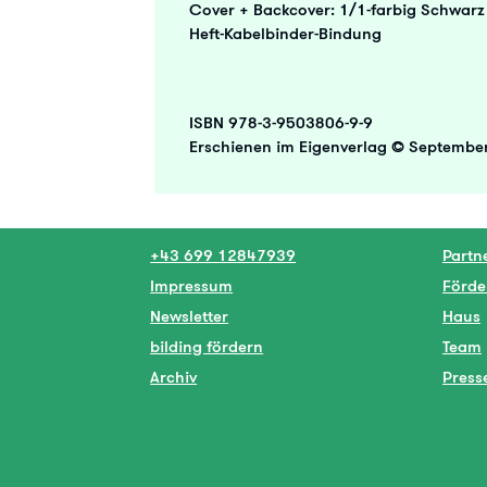
Cover + Backcover: 1/1-farbig Schwarz
Heft-Kabelbinder-Bindung
ISBN 978-3-9503806-9-9
Erschienen im Eigenverlag © September
+43 699 12847939
Partn
Impressum
Förde
Newsletter
Haus
bilding fördern
Team
Archiv
Press