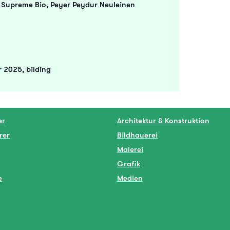
 Supreme Bio, Peyer Peydur Neuleinen
 2025, bilding
er
Architektur & Konstruktion
rer
Bildhauerei
Malerei
Grafik
e
Medien