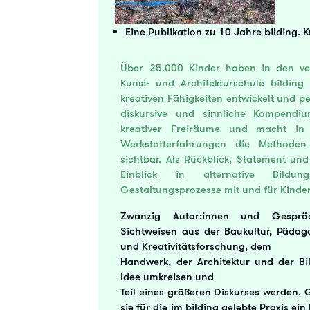
Eine Publikation zu 10 Jahre bilding. 
Über 25.000 Kinder haben in den ve
Kunst- und Architekturschule bilding
kreativen Fähigkeiten entwickelt und p
diskursive und sinnliche Kompendium
kreativer Freiräume und macht in 
Werkstatterfahrungen die Methoden
sichtbar. Als Rückblick, Statement und
Einblick in alternative Bildun
Gestaltungsprozesse mit und für Kinde
Zwanzig Autor:innen und Gesprächs
Sichtweisen aus der Baukultur, Pädag
und Kreativitätsforschung, dem
Handwerk, der Architektur und der Bi
Idee umkreisen und
Teil eines größeren Diskurses werden. 
sie für die im bilding gelebte Praxis e