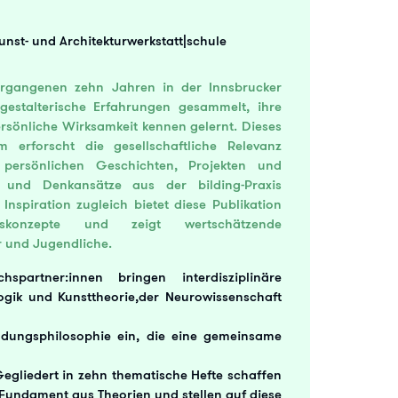
Kunst- und Architekturwerkstatt|schule
rgangenen zehn Jahren in der Innsbrucker
 gestalterische Erfahrungen gesammelt, ihre
ersönliche Wirksamkeit kennen gelernt. Dieses
 erforscht die gesellschaftliche Relevanz
persönlichen Geschichten, Projekten und
 und Denkansätze aus der bilding-Praxis
 Inspiration zugleich bietet diese Publikation
gskonzepte und zeigt wertschätzende
r und Jugendliche.
partner:innen bringen interdisziplinäre
ogik und Kunsttheorie,der Neurowissenschaft
ldungsphilosophie ein, die eine gemeinsame
Gegliedert in zehn thematische Hefte schaffen
in Fundament aus Theorien und stellen auf diese