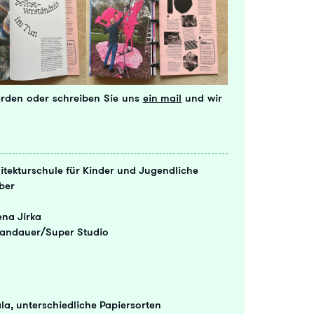
rden oder schreiben Sie uns
ein mail
und wir
hitekturschule für Kinder und Jugendliche
ber
ena Jirka
 Landauer/Super Studio
ala, unterschiedliche Papiersorten