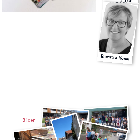
Abendstein
Ricarda Kössl
Bilder