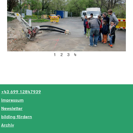
1
2
3
4
+43 699 12847939
Impressum
Newsletter
bilding fördern
Archiv