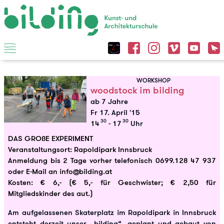
WORKSHOP
woodstock im bilding
ab 7 Jahre
Fr 17. April '15
30
30
14
- 17
Uhr
DAS GROßE EXPERIMENT
Veranstaltungsort: Rapoldipark Innsbruck
Anmeldung bis 2 Tage vorher telefonisch 0699.128 47 937
oder E-Mail an info@bilding.at
Kosten: € 6,- (€ 5,- für Geschwister; € 2,50 für
Mitgliedskinder des aut.)
Am aufgelassenen Skaterplatz im Rapoldipark in Innsbruck
entsteht derzeit unser „bilding“, geplant und gebaut von